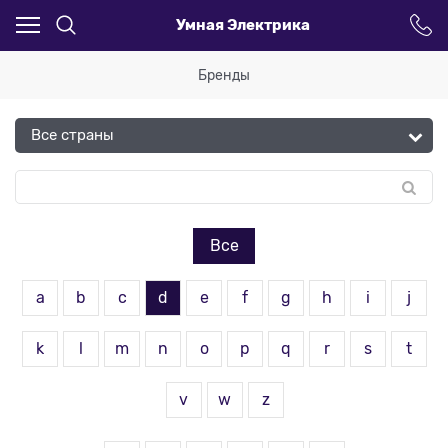
Умная Электрика
Бренды
Все
a
b
c
d
e
f
g
h
i
j
k
l
m
n
o
p
q
r
s
t
v
w
z