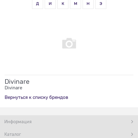
д
и
к
м
н
э
Divinare
Divinare
Вернуться к списку брендов
Информация
Каталог