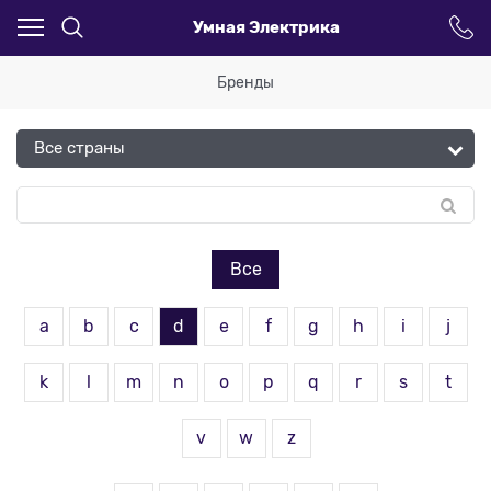
Умная Электрика
Бренды
Все
a
b
c
d
e
f
g
h
i
j
k
l
m
n
o
p
q
r
s
t
v
w
z