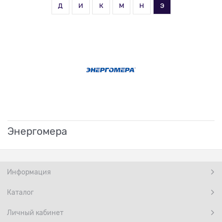
д
и
к
м
н
э
Энергомера
Информация
Каталог
Личный кабинет