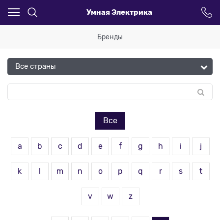
Умная Электрика
Бренды
Все
a
b
c
d
e
f
g
h
i
j
k
l
m
n
o
p
q
r
s
t
v
w
z