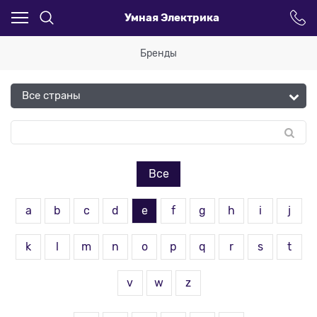
Умная Электрика
Бренды
Все
a
b
c
d
e
f
g
h
i
j
k
l
m
n
o
p
q
r
s
t
v
w
z