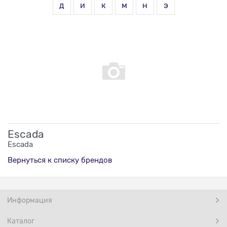
д
и
к
м
н
э
Escada
Escada
Вернуться к списку брендов
Информация
Каталог