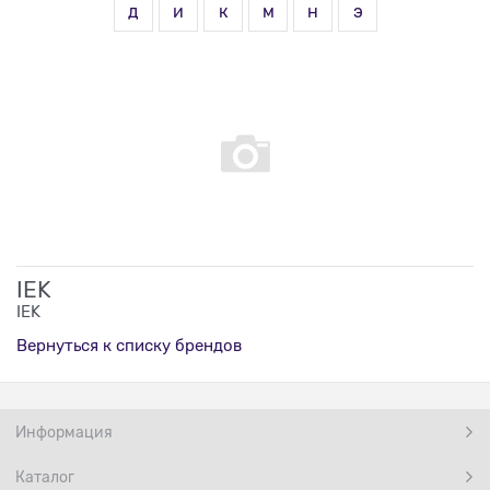
д
и
к
м
н
э
IEK
IEK
Вернуться к списку брендов
Информация
Каталог