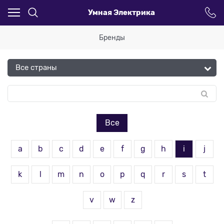
Умная Электрика
Бренды
Все
a
b
c
d
e
f
g
h
i
j
k
l
m
n
o
p
q
r
s
t
v
w
z