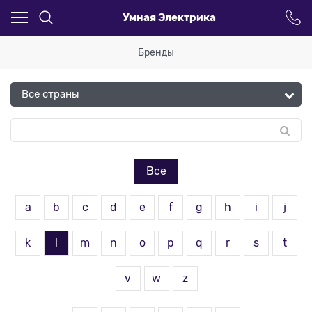
Умная Электрика
Бренды
Все
a
b
c
d
e
f
g
h
i
j
k
l
m
n
o
p
q
r
s
t
v
w
z