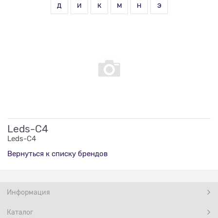
д
и
к
м
н
э
Leds-C4
Leds-C4
Вернуться к списку брендов
Информация
Каталог