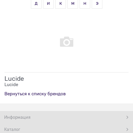
д
и
к
м
н
э
Lucide
Lucide
Вернуться к списку брендов
Информация
Каталог