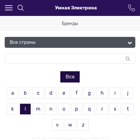
Умная Электрика
Бренды
Все
a
b
c
d
e
f
g
h
i
j
k
l
m
n
o
p
q
r
s
t
v
w
z