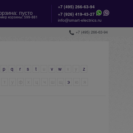
+7 (495) 266-63-94
орзина:
пусто
+
7 (926) 419-43-27
мер корзины:
599-881
info@smart-electrics.ru
+7 (495) 266-63-94
p
q
r
s
t
u
v
w
x
y
z
т
у
ф
х
ц
ч
ш
щ
э
ю
я