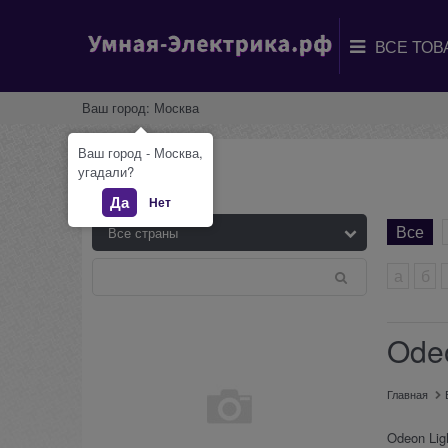
Ваш город:
Москва
Ваш город - Москва,
Бренды
угадали?
Да
Нет
Все
а
б
Odeo
Главная
Odeon Lig