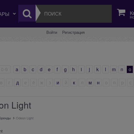
К
Но
Войти
Регистрация
0-9
a
b
c
d
e
f
g
h
i
j
k
l
m
n
o
в
г
д
е
ё
ж
з
и
й
к
л
м
н
о
п
р
с
n Light
Бренды
Odeon Light
ht