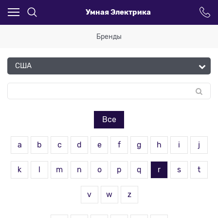
Умная Электрика
Бренды
Все
a
b
c
d
e
f
g
h
i
j
k
l
m
n
o
p
q
r
s
t
v
w
z