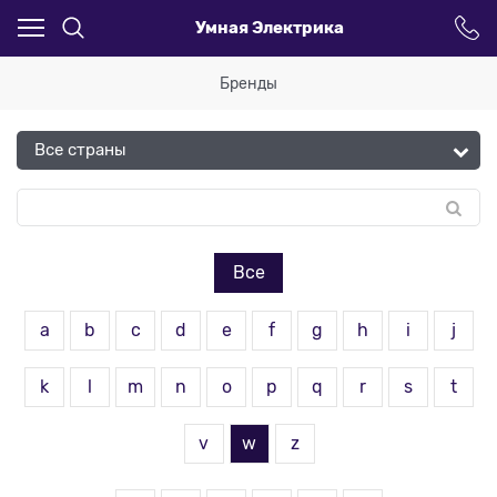
Умная Электрика
Бренды
Все
a
b
c
d
e
f
g
h
i
j
k
l
m
n
o
p
q
r
s
t
v
w
z