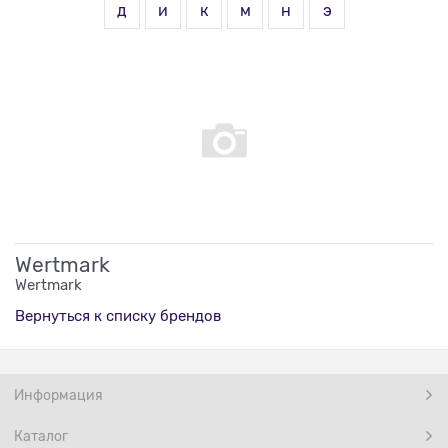
д
и
к
м
н
э
Wertmark
Wertmark
Вернуться к списку брендов
Информация
Каталог