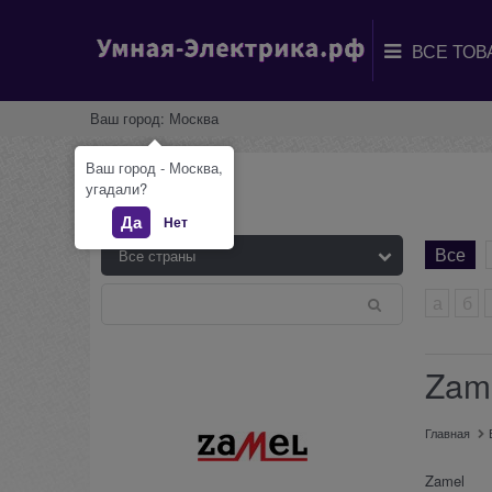
Ваш город:
Москва
Ваш город - Москва,
Бренды
угадали?
Да
Нет
Все
а
б
Zam
Главная
Zamel