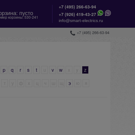
+7 (495) 266-63-94
орзина:
пусто
+
7 (926) 419-43-27
мер корзины:
530-241
info@smart-electrics.ru
+7 (495) 266-63-94
p
q
r
s
t
u
v
w
x
y
z
т
у
ф
х
ц
ч
ш
щ
э
ю
я