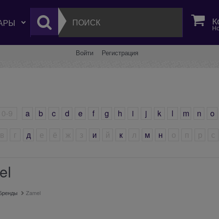
К
Но
Войти
Регистрация
0-9
a
b
c
d
e
f
g
h
i
j
k
l
m
n
o
в
г
д
е
ё
ж
з
и
й
к
л
м
н
о
п
р
с
el
Бренды
Zamel