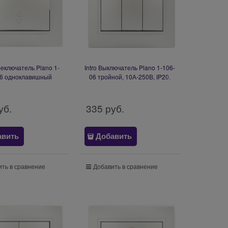
реключатель Plano 1-
Intro Выключатель Plano 1-106-
06 одноклавишный
06 тройной, 10А-250В, IP20,
, IP20, СУ, перламутр
СУ, перламутр Б0053797
Б0053752
уб.
335
 руб.
авить
Добавить
ть в сравнение
Добавить в сравнение