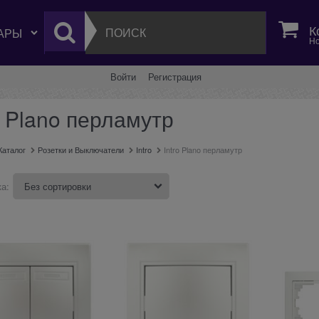
К
Но
Войти
Регистрация
o Plano перламутр
Каталог
Розетки и Выключатели
Intro
Intro Plano перламутр
а: