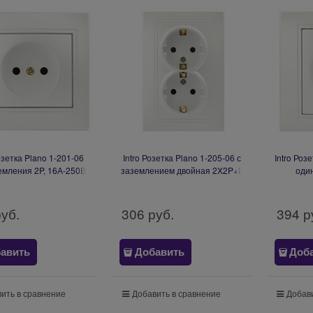
озетка Plano 1-201-06
Intro Розетка Plano 1-205-06 с
Intro Роз
емления 2P, 16А-250В,
заземлением двойная 2X2P+E
один
У, перламутр Б0053869
Schuko, 16А-250В, IP20, СУ,
пер
перламутр Б0053920
руб.
306
 руб.
394
 р
авить
Добавить
Доб
ить в сравнение
Добавить в сравнение
Добави