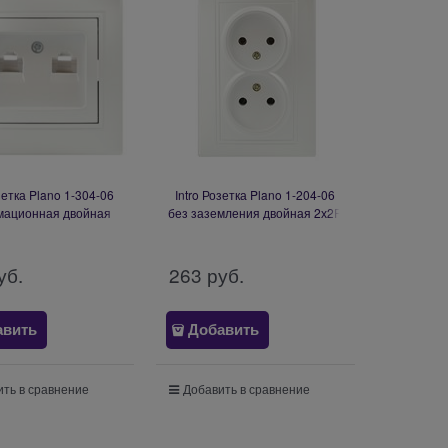
зетка Plano 1-304-06
Intro Розетка Plano 1-204-06
ационная двойная
без заземления двойная 2х2P,
 IP20, СУ, перламутр
16А-250В, IP20, СУ, перламутр
Б0053988
Б0053912
уб.
263
 руб.
авить
Добавить
ть в сравнение
Добавить в сравнение