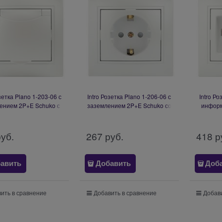
озетка Plano 1-203-06 с
Intro Розетка Plano 1-206-06 с
Intro Ро
ением 2P+E Schuko с
заземлением 2P+E Schuko со
информ
, 16А-250В, IP20, СУ,
шторками, 16А-250В, IP20, СУ,
2xRJ45,
ламутр Б0053898
перламутр Б0053929
руб.
267
 руб.
418
 р
авить
Добавить
Доб
ить в сравнение
Добавить в сравнение
Добави