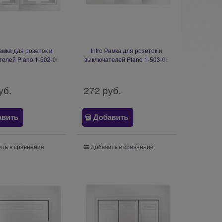
Рамка для розеток и
Intro Рамка для розеток и
елей Plano 1-502-06
выключателей Plano 1-503-06
ста горизонтальная,
на 3 поста горизонтальная,
ерламутр Б0053989
СУ, перламутр Б0053990
уб.
272
 руб.
авить
Добавить
ть в сравнение
Добавить в сравнение