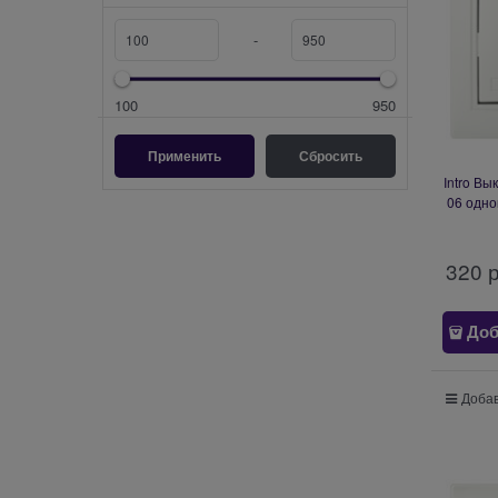
-
100
950
Intro Вы
06 одн
IP20, С
320
 
Доб
Добав