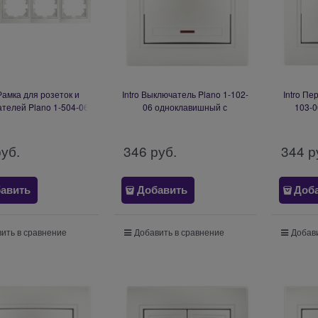
 Рамка для розеток и
Intro Выключатель Plano 1-102-
Intro Пе
телей Plano 1-504-06
06 одноклавишный с
103-
оста горизонтальная,
подсветкой, 10А-250В, IP20,
10А-250В
перламутр Б0053991
СУ, перламутр Б0053736
руб.
346
 руб.
344
 р
авить
Добавить
Доб
ить в сравнение
Добавить в сравнение
Добави