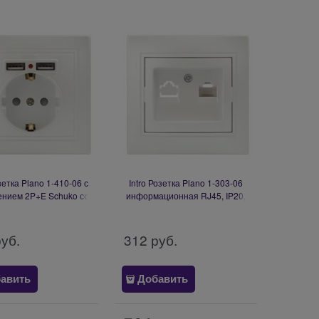
озетка Plano 1-410-06 с
Intro Розетка Plano 1-303-06
ением 2P+E Schuko со
информационная RJ45, IP20,
ми, 16А-250В + 2хUSB
СУ, перламутр Б0053987
, IP20, СУ, перламутр
Б0053947
руб.
312
 руб.
авить
Добавить