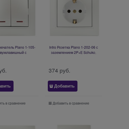
лючатель Plano 1-105-
Intro Розетка Plano 1-202-06 с
двухклавишный с
заземлением 2P+E Schuko,
кой, 10А-250В, IP20,
16А-250В, IP20, СУ, перламутр
ерламутр Б0053782
Б0053883
уб.
374
 руб.
авить
Добавить
ть в сравнение
Добавить в сравнение