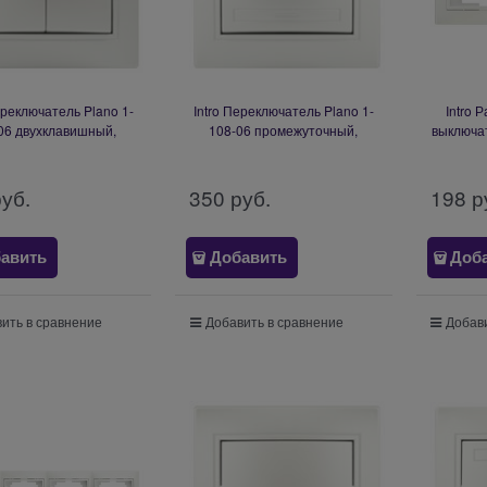
ереключатель Plano 1-
Intro Переключатель Plano 1-
Intro 
06 двухклавишный,
108-06 промежуточный,
выключат
, IP20, СУ, перламутр
10А-250В, IP20, СУ, перламутр
на 2 по
Б0053811
Б0053825
СУ, п
руб.
350
 руб.
198
 р
авить
Добавить
Доб
ить в сравнение
Добавить в сравнение
Добави