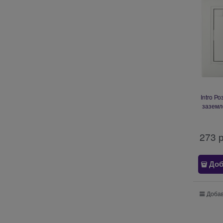
Intro Р
заземл
крышкой
пер
273
 
Доб
Добав