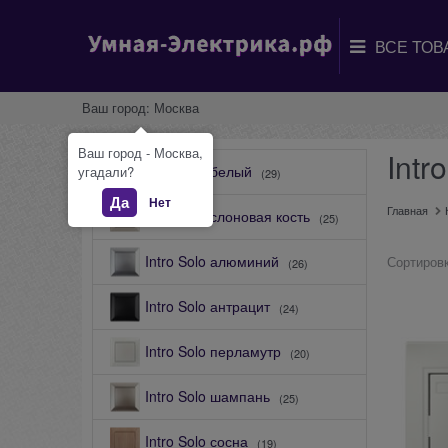
Ваш город:
Москва
Ваш город - Москва,
Intr
Intro Solo белый
угадали?
(29)
Да
Нет
Главная
Intro Solo слоновая кость
(25)
Intro Solo алюминий
Сортировк
(26)
Intro Solo антрацит
(24)
Intro Solo перламутр
(20)
Intro Solo шампань
(25)
Intro Solo сосна
(19)