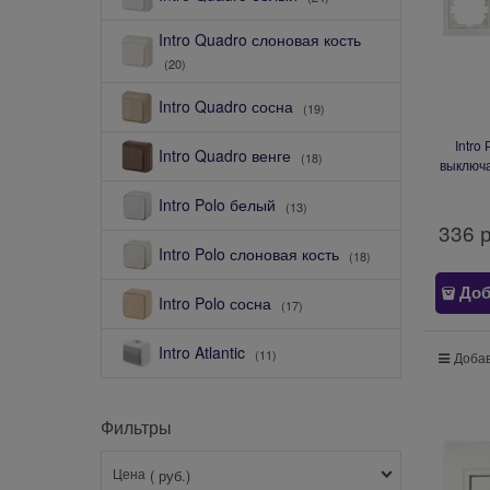
Intro Quadro слоновая кость
(20)
Intro Quadro сосна
(19)
Intro
Intro Quadro венге
(18)
выключа
на 4 п
Intro Polo белый
СУ, 
(13)
336
 
Intro Polo слоновая кость
(18)
Доб
Intro Polo сосна
(17)
Intro Atlantic
(11)
Добав
Фильтры
Цена
( руб.)