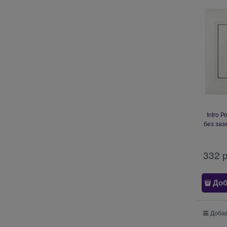
Intro Р
без заз
IP20, С
332
 
Доб
Добав