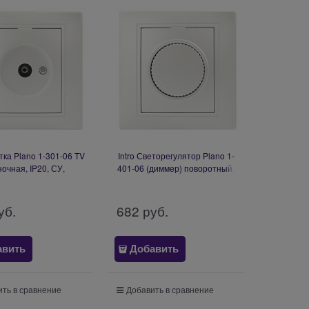
етка Plano 1-301-06 TV
Intro Светорегулятор Plano 1-
очная, IP20, СУ,
401-06 (диммер) поворотный,
ламутр Б0053986
600Вт 230В, IP20, СУ,
перламутр Б0053939
уб.
682
 руб.
авить
Добавить
ть в сравнение
Добавить в сравнение