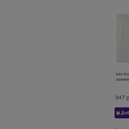
Intro Р
заземл
шторка
5В-2,1А
947
 
Доб