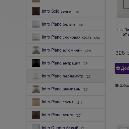
Intro Solo венге
(20)
Intro Plano белый
(43)
Intro П
107-
Intro Plano слоновая кость
(26)
10А-250В
Intro Plano алюминий
(24)
328
 
Intro Plano антрацит
(27)
Доб
Intro Plano перламутр
(22)
Добав
Intro Plano шампань
(24)
Intro Plano сосна
(21)
Intro Plano венге
(25)
Intro Quadro белый
(24)