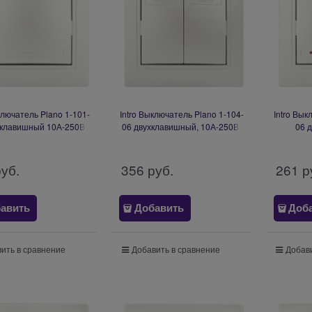
ключатель Plano 1-101-
Intro Выключатель Plano 1-104-
Intro Вык
оклавишный 10А-250В,
06 двухклавишный, 10А-250В,
06 
У, перламутр Б0053726
IP20, СУ, перламутр Б0053767
подсвет
СУ, п
руб.
356
 руб.
261
 р
авить
Добавить
Доб
ить в сравнение
Добавить в сравнение
Добави