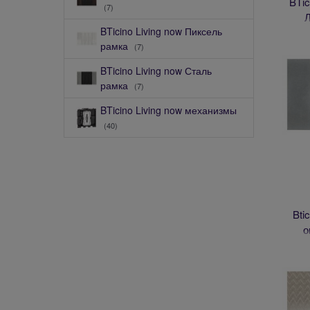
BTic
(7)
Л
BTicino Living now Пиксель
рамка
(7)
BTicino Living now Сталь
рамка
(7)
BTicino Living now механизмы
(40)
Bti
о