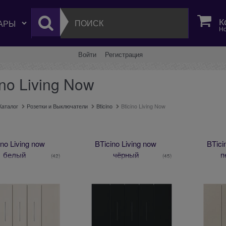
К
Но
Войти
Регистрация
ino Living Now
Каталог
Розетки и Выключатели
Bticino
Bticino Living Now
ino Living now
BTicino Living now
BTici
белый
чёрный
п
(42)
(45)