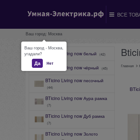
Ваш город:
Москва
Ваш город - Москва,
Btic
BTicino Living now белый
угадали?
(42)
Да
Нет
Главная
BTicino Living now чёрный
(45)
BTicino Living now песочный
(44)
BTic
BTicino Living now Аура рамка
(7)
BTicino Living now Дуб рамка
(7)
BTicino Living now Золото