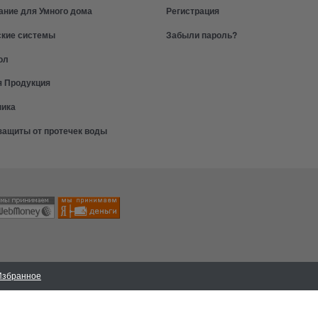
ание для Умного дома
Регистрация
ские системы
Забыли пароль?
ол
я Продукция
ника
защиты от протечек воды
Избранное