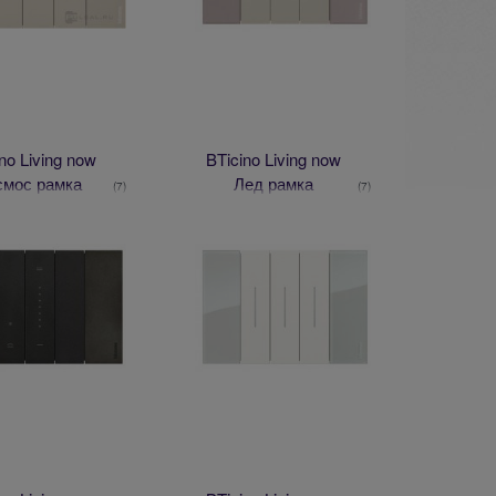
no Living now
BTicino Living now
смос рамка
Лед рамка
(7)
(7)