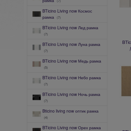
рамка
(7)
BTicino Living now Космос
рамка
(7)
BTicino Living now Лед рамка
(7)
BTic
BTicino Living now Луна рамка
(7)
BTicino Living now Медь рамка
(5)
BTicino Living now Небо рамка
(7)
BTicino Living now Ночь рамка
(7)
Bticino living now оптик рамка
(4)
BTicino Living now Орех рамка