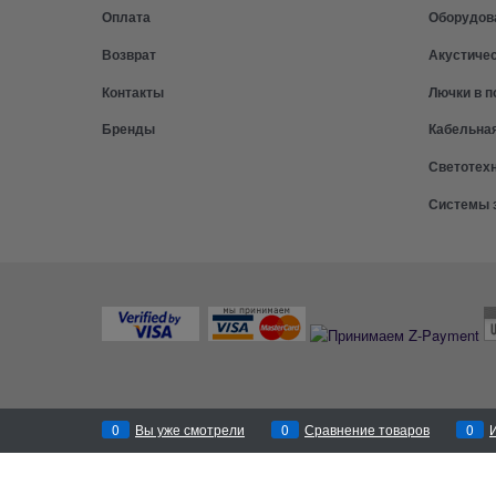
Оплата
Оборудов
Возврат
Акустиче
Контакты
Лючки в п
Бренды
Кабельна
Светотех
Системы 
0
Вы уже смотрели
0
Сравнение товаров
0
Перезвоним