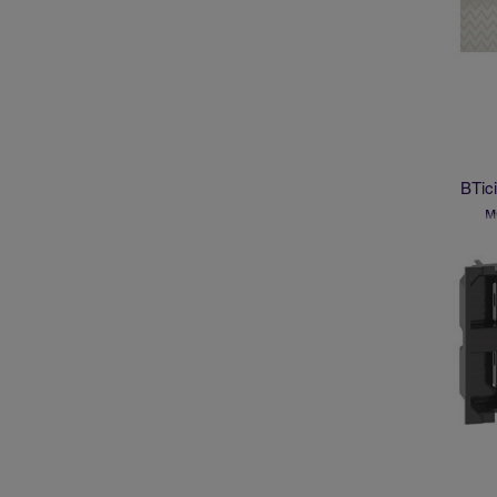
BTic
м