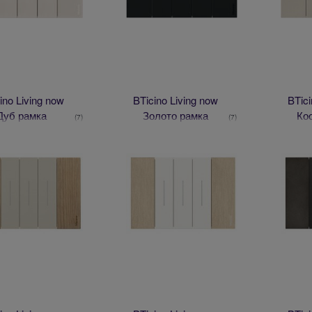
ino Living now
BTicino Living now
BTici
Дуб рамка
Золото рамка
Ко
(7)
(7)