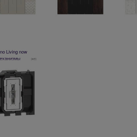
ino Living now
еханизмы
(40)