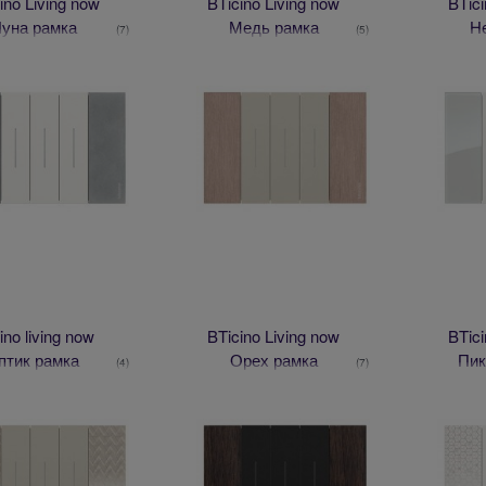
ino Living now
BTicino Living now
BTici
уна рамка
Медь рамка
Н
(7)
(5)
cino living now
BTicino Living now
BTici
птик рамка
Орех рамка
Пик
(4)
(7)