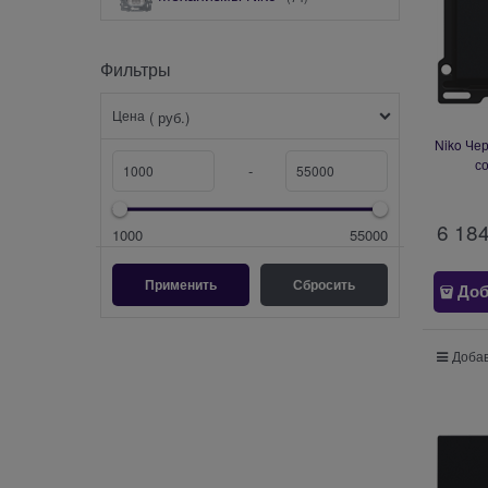
Фильтры
Цена
( руб.)
Niko Че
со
-
6 18
1000
55000
Доб
Добав