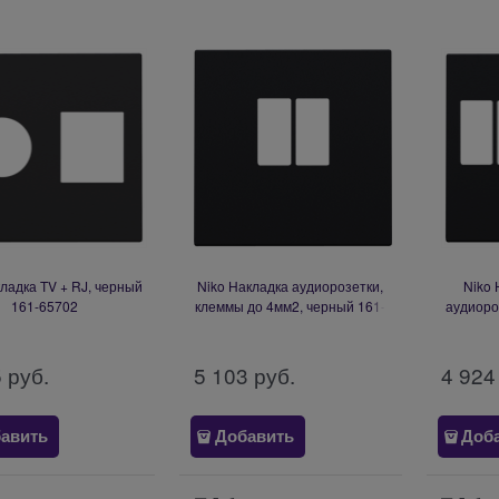
ладка TV + RJ, черный
Niko Накладка аудиорозетки,
Niko 
161-65702
клеммы до 4мм2, черный 161-
аудиоро
69801
5
 руб.
5 103
 руб.
4 924
авить
Добавить
Доб