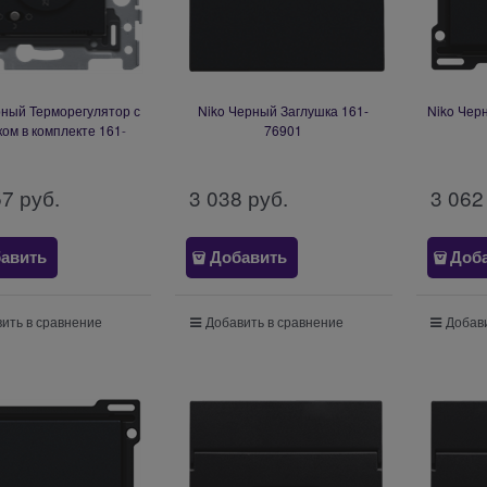
рный Терморегулятор с
Niko Черный Заглушка 161-
Niko Чер
ком в комплекте 161-
76901
88001
57
 руб.
3 038
 руб.
3 062
авить
Добавить
Доб
ить в сравнение
Добавить в сравнение
Добави