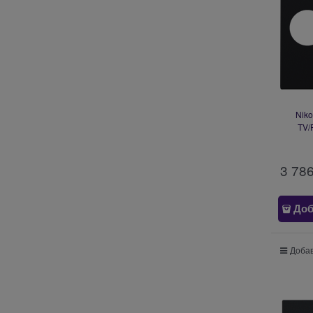
Nik
TV/
3 78
Доб
Добав