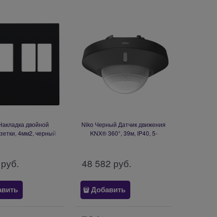
Накладка двойной
Niko Черный Датчик движения
зетки, 4мм2, черный
KNX® 360°, 39м, IP40, 5-
161-69701
канальный, встраиваемый 350-
34013
 руб.
48 582
 руб.
авить
Добавить