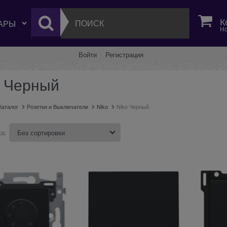
К
Но
Войти
Регистрация
o Черный
Каталог
Розетки и Выключатели
Niko
Niko Черный
а: