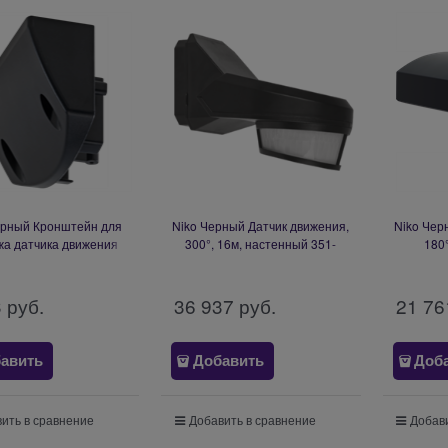
ерный Кронштейн для
Niko Черный Датчик движения,
Niko Чер
жа датчика движения
300°, 16м, настенный 351-
180
390-20150
26572
3
 руб.
36 937
 руб.
21 76
авить
Добавить
Доб
ить в сравнение
Добавить в сравнение
Добави