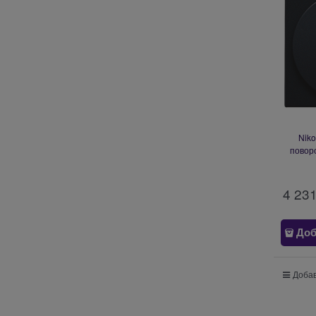
Nik
повор
4 23
Доб
Добав