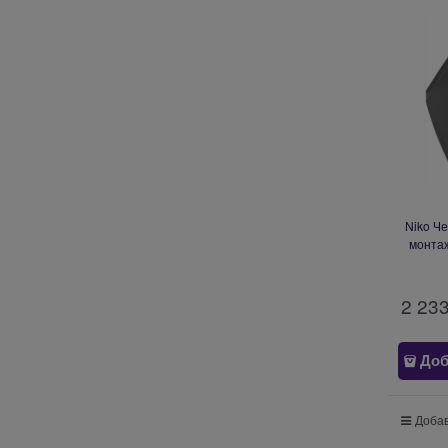
Niko Ч
монта
2 23
Доб
Добав