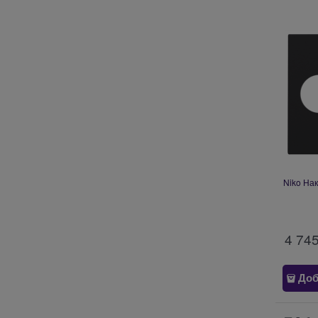
Niko Нак
4 74
Доб