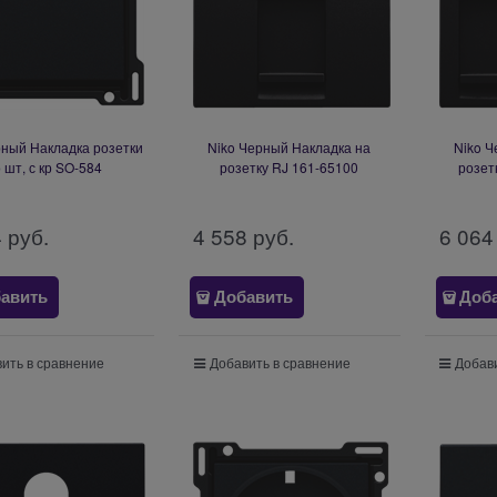
рный Накладка розетки
Niko Черный Накладка на
Niko Ч
 шт, с кр SO-584
розетку RJ 161-65100
розет
4
 руб.
4 558
 руб.
6 064
авить
Добавить
Доб
ить в сравнение
Добавить в сравнение
Добави