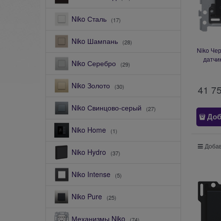
Niko Сталь
(17)
Niko Шампань
(28)
Niko Че
датчи
Niko Серебро
(29)
Niko Золото
(30)
41 7
Niko Свинцово-серый
(27)
Доб
Niko Home
(1)
Добав
Niko Hydro
(37)
Niko Intense
(5)
Niko Pure
(25)
Механизмы Niko
(74)