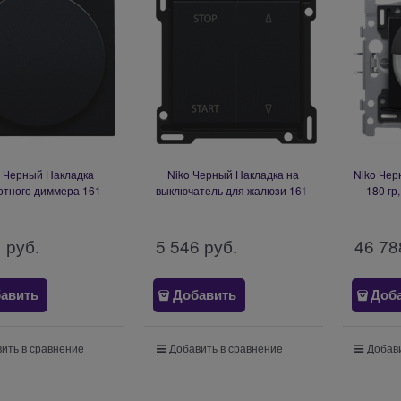
o Черный Накладка
Niko Черный Накладка на
Niko Чер
отного диммера 161-
выключатель для жалюзи 161-
180 гр
31003
65905
1
 руб.
5 546
 руб.
46 78
авить
Добавить
Доб
ить в сравнение
Добавить в сравнение
Добави