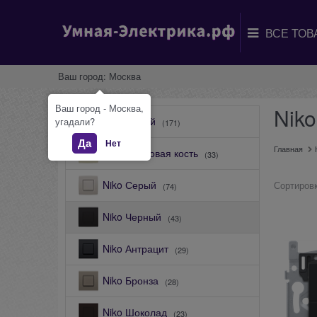
Ваш город:
Москва
Ваш город - Москва,
Nik
Niko Белый
угадали?
(171)
Да
Нет
Главная
Niko Слоновая кость
(33)
Niko Серый
Сортировк
(74)
Niko Черный
(43)
Niko Антрацит
(29)
Niko Бронза
(28)
Niko Шоколад
(23)