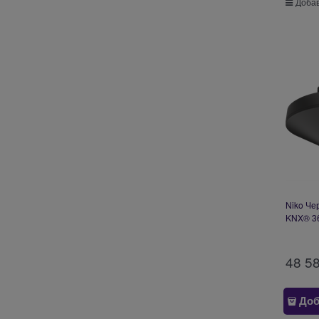
Добав
Niko Че
KNX® 36
встра
48 5
Доб