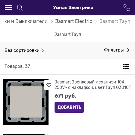
Умная Электрика
етки и Выключатели
Jasmart Electric
Jasmart Тауп
Jasmart Тауп
Без сортировки
Фильтры
Товаров: 37
Jasmart Звонковый механизм 10A
250V~ с накладкой, цвет Тауп G3010T
671
 руб.
ДОБАВИТЬ