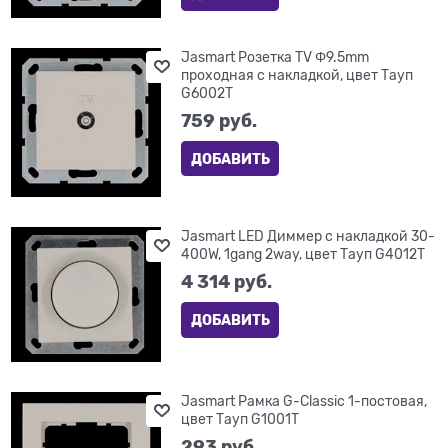
Jasmart Розетка TV Φ9.5mm
проходная с накладкой, цвет Тауп
G6002T
759
 руб.
ДОБАВИТЬ
Jasmart LED Диммер с накладкой 30-
400W, 1gang 2way, цвет Тауп G4012T
4 314
 руб.
ДОБАВИТЬ
Jasmart Рамка G-Classic 1-постовая,
цвет Тауп G1001T
293
 руб.