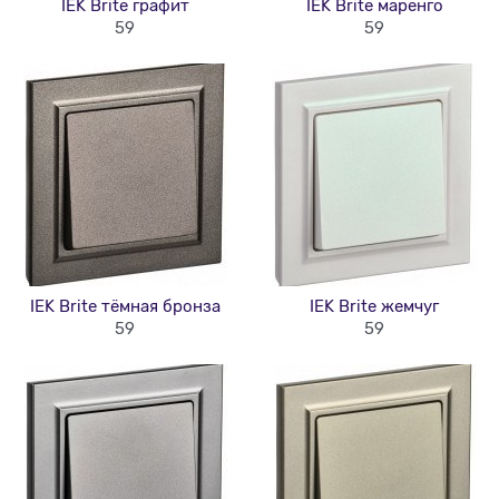
IEK Brite графит
IEK Brite маренго
59
59
IEK Brite тёмная бронза
IEK Brite жемчуг
59
59