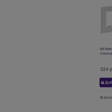
IEK Bri
стекло 
324
 
Доб
Добав