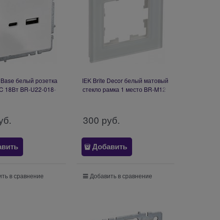
e Base белый розетка
IEK Brite Decor белый матовый
C 18Вт BR-U22-018-
стекло рамка 1 место BR-M12-
K01
G-31-K01
уб.
300
 руб.
авить
Добавить
ть в сравнение
Добавить в сравнение