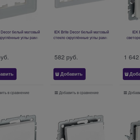
te Decor белый матовый
IEK Brite Decor белый матовый
IEK 
круглённые углы рамка
стекло скруглённые углы рамка
светор
то BR-M12-G-41-K01
3 места BR-M32-G-41-K01
нажимной
руб.
582
 руб.
1 642
авить
Добавить
Доб
ить в сравнение
Добавить в сравнение
Добави