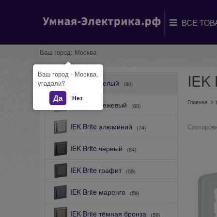
Ваш город:
Москва
Ваш город - Москва,
IEK 
IEK Brite белый
угадали?
(90)
Да
Нет
Главная
IEK Brite бежевый
(60)
IEK Brite алюминий
Сортировк
(74)
IEK Brite чёрный
(84)
IEK Brite графит
(59)
IEK Brite маренго
(59)
IEK Brite тёмная бронза
(59)