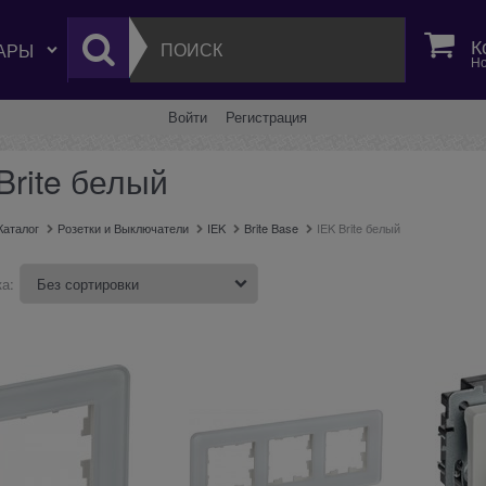
К
Но
Войти
Регистрация
Brite белый
Каталог
Розетки и Выключатели
IEK
Brite Base
IEK Brite белый
а: