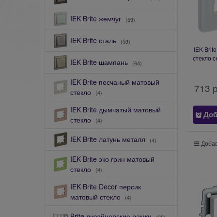
IEK Brite жемчуг
(59)
IEK Brite сталь
(53)
IEK Bri
стекло с
IEK Brite шампань
(64)
1 мес
IEK Brite песчаный матовый
713
 
стекло
(4)
IEK Brite дымчатый матовый
Доб
стекло
(4)
IEK Brite латунь металл
(4)
Добав
IEK Brite эко грин матовый
стекло
(4)
IEK Brite Decor персик
матовый стекло
(4)
Brite дизайнерские рамки
(30)