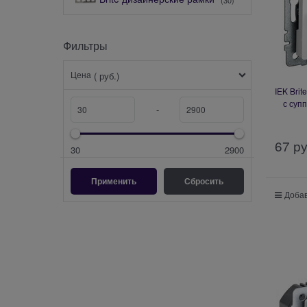
Фильтры
Цена
( руб.)
IEK Bri
с суп
-
67
 р
30
2900
Добав