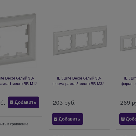
rite Decor белый 3D-
IEK Brite Decor белый 3D-
IEK Br
амка 1 место BR-M12-
форма рамка 3 места BR-M32-
форма р
12-K01
12-K01
уб.
203
 руб.
269
 р
Добавить
Добавить
Доб
ить в сравнение