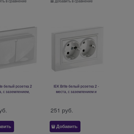
ть в сравнение
Добавить в сравнение
ite белый розетка 2
IEK Brite белый розетка 2 -
а, с заземлением,
места, с заземлением и
и и крышкой, 16А в
шторками, 16А в сборе BR-
44 BR-R26-16-44-K01-
R24-16-K01-F
F
уб.
251
 руб.
авить
Добавить