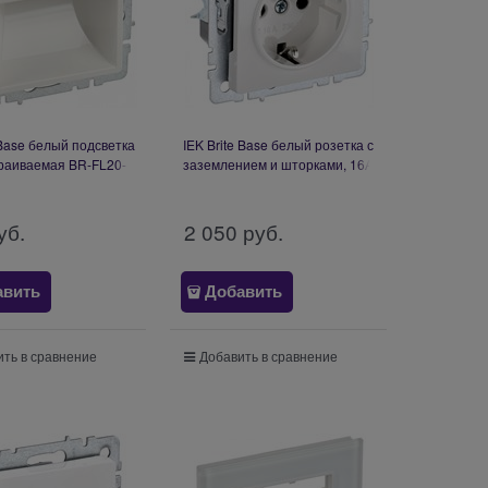
 Base белый подсветка
IEK Brite Base белый розетка с
раиваемая BR-FL20-
заземлением и шторками, 16А
K01
с USB A+A 2,1А BR-R14-16-
U21-D21-K01
уб.
2 050
 руб.
авить
Добавить
ть в сравнение
Добавить в сравнение