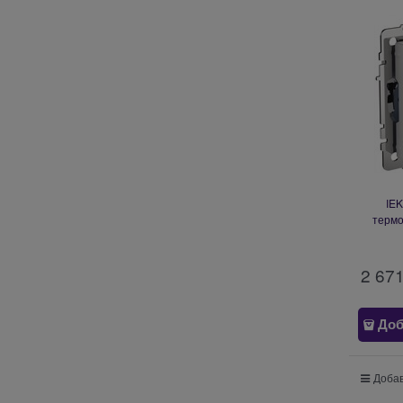
IEK
термо
индикац
2 67
Доб
Добав