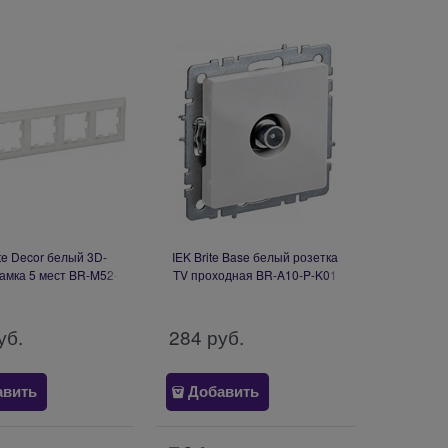
ite Decor белый 3D-
IEK Brite Base белый розетка
амка 5 мест BR-M52-
TV проходная BR-A10-P-K01
12-K01
уб.
284
 руб.
авить
Добавить