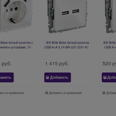
e Base белый розетка с
IEK Brite Base белый розетка
IEK Brit
нием и шторками, 16А
USB A+A 3,1А BR-U21-D31-K01
USB A+
A+C 18Вт BR-R14-16-
U22-018-K01
8
 руб.
1 415
 руб.
520
 р
авить
Добавить
Доб
ить в сравнение
Добавить в сравнение
Добави