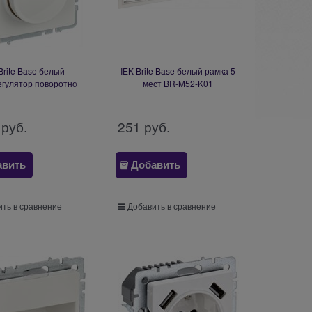
Brite Base белый
IEK Brite Base белый рамка 5
егулятор поворотно
мест BR-M52-K01
 600Вт BR-D20-0600-
K01
 руб.
251
 руб.
авить
Добавить
ть в сравнение
Добавить в сравнение