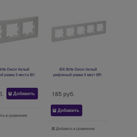
Brite Decor белый
IEK Brite Decor белый
й рамка 3 места BR-
рифленый рамка 5 мест BR-
M32-51-K01
M52-51-K01
б.
185
 руб.
Добавить
Добавить
ть в сравнение
Добавить в сравнение