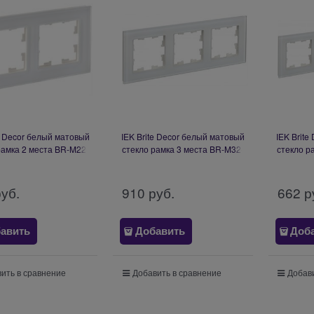
te Decor белый матовый
IEK Brite Decor белый матовый
IEK Brit
рамка 2 места BR-M22-
стекло рамка 3 места BR-M32-
стекло р
G-31-K01
G-31-K01
руб.
910
 руб.
662
 р
авить
Добавить
Доб
ить в сравнение
Добавить в сравнение
Добави