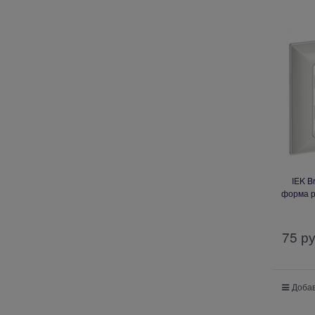
IEK B
форма р
75
 р
Добав