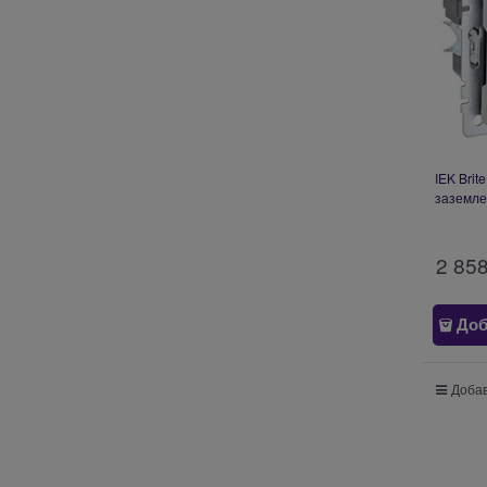
IEK Brit
заземле
с USB 
2 85
Доб
Добав