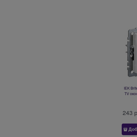
IEK Bri
TV око
243
 
Доб