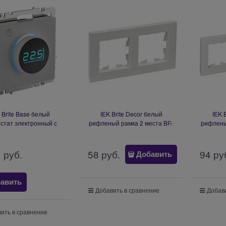
 Brite Base белый
IEK Brite Decor белый
IEK 
стат электронный с
рифленый рамка 2 места BR-
рифлены
ией (терморегулятор)
M22-51-K01
BR-RT11-K01
1
 руб.
58
 руб.
94
 ру
Добавить
авить
Добавить в сравнение
Добави
ить в сравнение