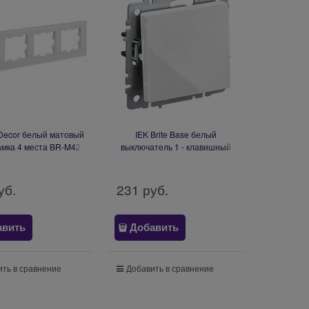
e Decor белый матовый
IEK Brite Base белый
амка 4 места BR-M42-
выключатель 1 - клавишный
G-31-K01
перекрёстный 10А BR-V13-0-
10-K01
уб.
231
 руб.
авить
Добавить
ть в сравнение
Добавить в сравнение