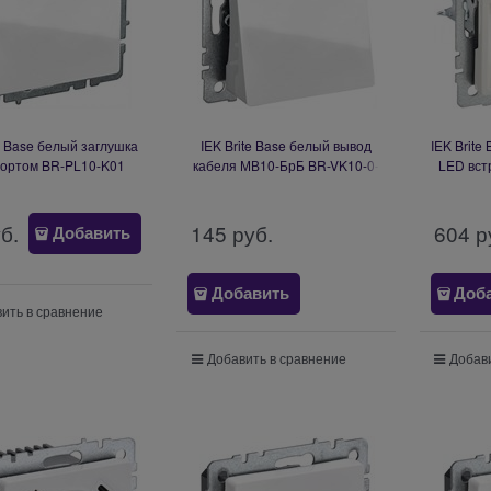
te Base белый заглушка
IEK Brite Base белый вывод
IEK Brite
портом BR-PL10-K01
кабеля МВ10-БрБ BR-VK10-0-
LED вст
K01
уб.
145
 руб.
604
 р
Добавить
Добавить
Доб
ить в сравнение
Добавить в сравнение
Добави