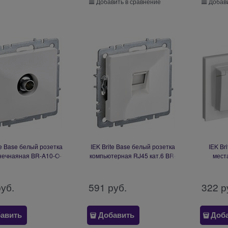
Добавить в сравнение
Добави
te Base белый розетка
IEK Brite Base белый розетка
IEK Br
нечнаяная BR-A10-O-
компьютерная RJ45 кат.6 BR-
мест
K01
K10-2-K01
шторкам
сборе IP
руб.
591
 руб.
322
 р
авить
Добавить
Доб