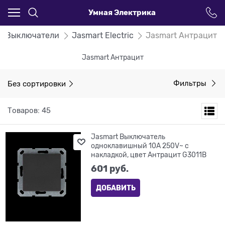
Умная Электрика
 и Выключатели
Jasmart Electric
Jasmart Антрацит
Jasmart Антрацит
Без сортировки
Фильтры
Товаров: 45
Jasmart Выключатель
одноклавишный 10A 250V~ с
накладкой, цвет Антрацит G3011B
601
 руб.
ДОБАВИТЬ