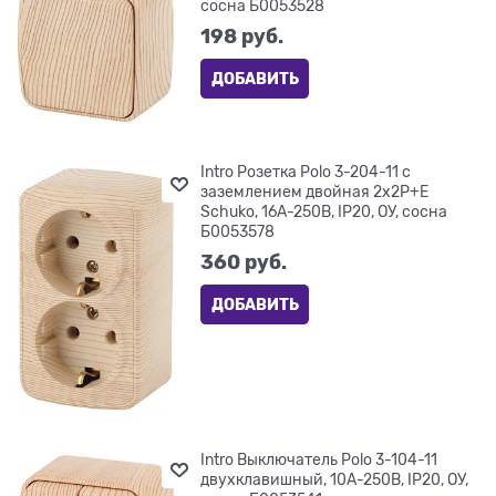
сосна Б0053528
198
 руб.
ДОБАВИТЬ
Intro Розетка Polo 3-204-11 с
заземлением двойная 2х2P+E
Schuko, 16A-250В, IP20, ОУ, сосна
Б0053578
360
 руб.
ДОБАВИТЬ
Intro Выключатель Polo 3-104-11
двухклавишный, 10A-250В, IP20, ОУ,