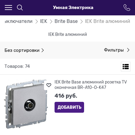
Умная Электрика
и Выключатели
IEK
Brite Base
IEK Brite алюминий
IEK Brite алюминий
Без сортировки
Фильтры
Товаров: 74
IEK Brite Base алюминий розетка TV
оконечная BR-A10-O-K47
416
 руб.
ДОБАВИТЬ