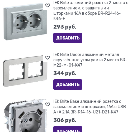
IEK Brite алюминий розетка 2-места с
заземлением, с защитными
шторками 16А в сборе BR-R24-16-
K46-F
293
 руб.
ДОБАВИТЬ
IEK Brite Decor алюминий металл
скруглённые углы рамка 2 места BR-
M22-M-01-K47
344
 руб.
ДОБАВИТЬ
IEK Brite Base алюминий розетка с
заземлением и шторками, 16А с USB
A+A 2,1А BR-R14-16-U21-D21-K47
306
 руб.
ДОБАВИТЬ