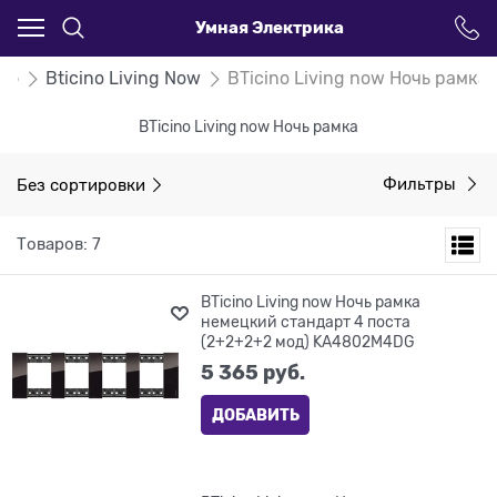
Умная Электрика
ino
Bticino Living Now
BTicino Living now Ночь рамка
BTicino Living now Ночь рамка
Без сортировки
Фильтры
Товаров: 7
BTicino Living now Ночь рамка
немецкий стандарт 4 поста
(2+2+2+2 мод) KA4802M4DG
5 365
 руб.
ДОБАВИТЬ