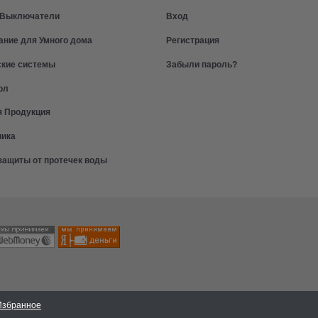
и Выключатели
Вход
ание для Умного дома
Регистрация
ские системы
Забыли пароль?
ол
я Продукция
ника
защиты от протечек воды
Избранное