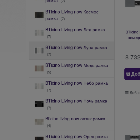
рамка
(7)
BTicino Living now Космос
рамка
(7)
BTicino Living now Лед рамка
BTicino
(7)
немецк
(2+2
BTicino Living now Луна рамка
(7)
8 73
BTicino Living now Медь рамка
(5)
Доб
BTicino Living now Небо рамка
(7)
Добав
BTicino Living now Ночь рамка
(7)
Bticino living now оптик рамка
(4)
BTicino Living now Орех рамка