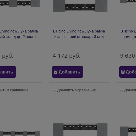
 Living now Луна рамка
BTicino Living now Луна рамка
BTicino 
ий стандарт 2 поста
итальянский стандарт 3 мод
немецки
 мод) KA4802M2NW
KA4803NW
(2+2+2
2
 руб.
4 172
 руб.
9 630
авить
Добавить
Доб
ить в сравнение
Добавить в сравнение
Добави