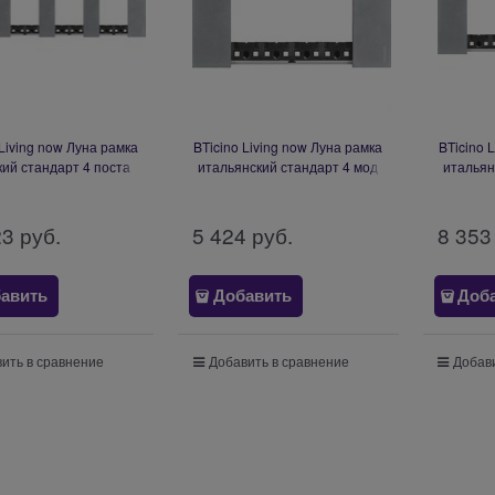
 Living now Луна рамка
BTicino Living now Луна рамка
BTicino 
ий стандарт 4 поста
итальянский стандарт 4 мод
итальян
+2 мод) KA4802M4NW
KA4804NW
23
 руб.
5 424
 руб.
8 353
авить
Добавить
Доб
ить в сравнение
Добавить в сравнение
Добави