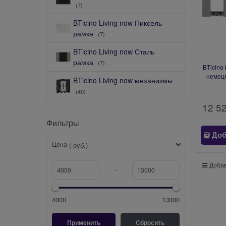
(7)
BTicino Living now Пиксель
рамка
(7)
BTicino Living now Сталь
рамка
(7)
BTicino
немецк
BTicino Living now механизмы
(2+2+2
(40)
12 5
Фильтры
Доб
Цена
( руб.)
Добав
-
4000
13000