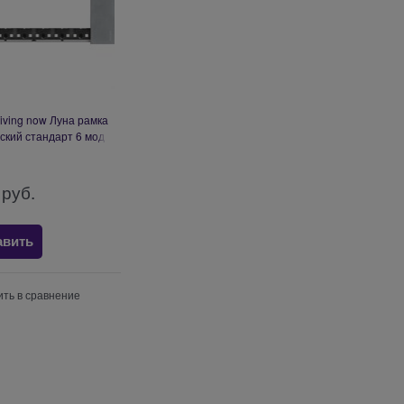
Living now Луна рамка
ский стандарт 6 мод
KA4806NW
 руб.
авить
ть в сравнение