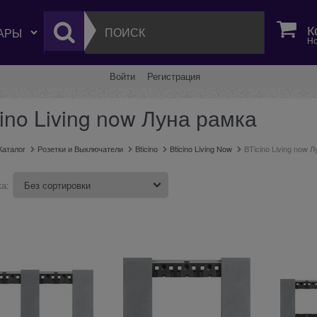
К
Но
Войти
Регистрация
ino Living now Луна рамка
Каталог
Розетки и Выключатели
Bticino
Bticino Living Now
BTicino Living now 
а: