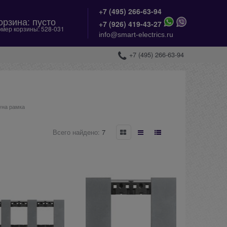
+7 (495) 266-63-94
орзина:
пусто
+
7 (926) 419-43-27
мер корзины:
528-031
info@smart-electrics.ru
+7 (495) 266-63-94
Луна рамка
Всего найдено:
7