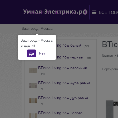
Ваш город:
Москва
Ваш город - Москва,
BTic
BTicino Living now белый
угадали?
(42)
Да
Нет
Главная
BTicino Living now чёрный
(45)
BTicino Living now песочный
Сортировк
(44)
BTicino Living now Аура рамка
(7)
BTicino Living now Дуб рамка
(7)
BTicino Living now Золото