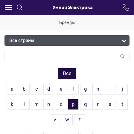
Умная Электрика
Бренды
Все
a
b
c
d
e
f
g
h
i
j
k
l
m
n
o
p
q
r
s
t
v
w
z