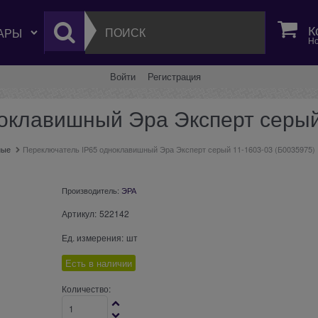
К
Но
Войти
Регистрация
оклавишный Эра Эксперт серый
ные
Переключатель IP65 одноклавишный Эра Эксперт серый 11-1603-03 (Б0035975)
Производитель:
ЭРА
Артикул:
522142
Ед. измерения:
шт
Есть в наличии
Количество: