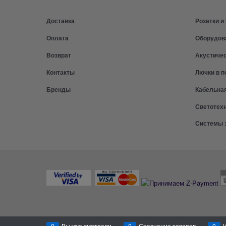
Доставка
Розетки 
Оплата
Оборудов
Возврат
Акустиче
Контакты
Лючки в п
Бренды
Кабельна
Светотех
Системы 
0
Вы уже смотрели
0
Сравнение товаров
0