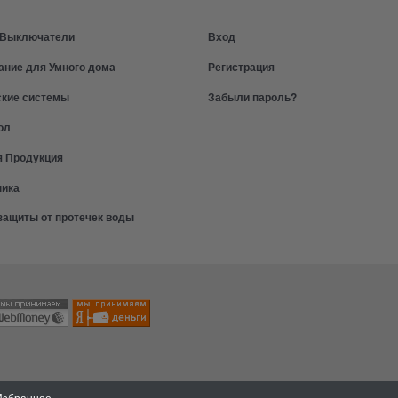
и Выключатели
Вход
ание для Умного дома
Регистрация
ские системы
Забыли пароль?
ол
я Продукция
ника
защиты от протечек воды
Избранное