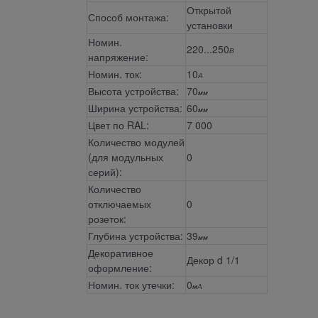
Открытой
Способ монтажа:
установки
Номин.
220...250
В
напряжение:
Номин. ток:
10
А
Высота устройства:
70
мм
Ширина устройства:
60
мм
Цвет по RAL:
7 000
Количество модулей
(для модульных
0
серий):
Количество
отключаемых
0
розеток:
Глубина устройства:
39
мм
Декоративное
Декор d 1/1
оформление:
Номин. ток утечки:
0
мА