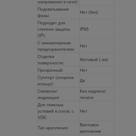
напряжения в сети):
Подхватывание
Нет (без)
фазы:
Подходит для
степени защиты
IP65
(IP):
С миниатюрным
Нет
предохранителем:
Отделка
Матовый (-ая)
поверхности:
Прозрачный:
Нет
Суппорт (опорное
Да
кольцо):
Символы/
Без надписи/
индикация:
печати
Для тяжелых
условий в соотв. с
Нет
VDE:
Винтовое
Тип крепления:
крепление