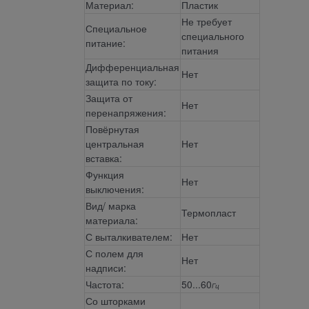
Материал:
Пластик
Не требует
Специальное
специального
питание:
питания
Дифференциальная
Нет
защита по току:
Защита от
Нет
перенапряжения:
Повёрнутая
центральная
Нет
вставка:
Функция
Нет
выключения:
Вид/ марка
Термопласт
материала:
С выталкивателем:
Нет
С полем для
Нет
надписи:
Частота:
50...60
Гц
Со шторками