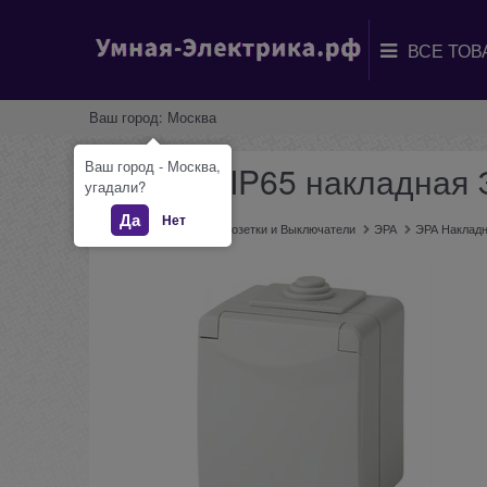
Ваш город:
Москва
Ваш город - Москва,
Розетка IP65 накладная 
угадали?
Да
Нет
Главная
Каталог
Розетки и Выключатели
ЭРА
ЭРА Наклад