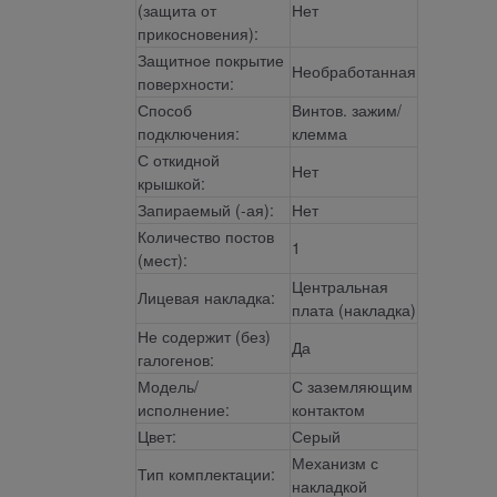
(защита от
Нет
прикосновения):
Защитное покрытие
Необработанная
поверхности:
Способ
Винтов. зажим/
подключения:
клемма
С откидной
Нет
крышкой:
Запираемый (-ая):
Нет
Количество постов
1
(мест):
Центральная
Лицевая накладка:
плата (накладка)
Не содержит (без)
Да
галогенов:
Модель/
С заземляющим
исполнение:
контактом
Цвет:
Серый
Механизм с
Тип комплектации:
накладкой