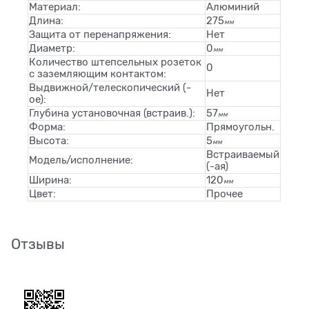
Материал:
Алюминий
Длина:
275
мм
Защита от перенапряжения:
Нет
Диаметр:
0
мм
Количество штепсельных розеток
0
с заземляющим контактом:
Выдвижной/телескопический (-
Нет
ое):
Глубина установочная (встраив.):
57
мм
Форма:
Прямоугольн.
Высота:
5
мм
Встраиваемый
Модель/исполнение:
(-ая)
Ширина:
120
мм
Цвет:
Прочее
Отзывы