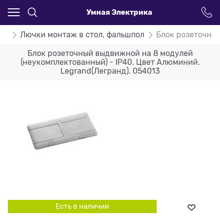
Умная Электрика
nd
Лючки монтаж в стол, фальшпол
Блок розеточный
Блок розеточный выдвижной на 8 модулей
(неукомплектованный) - IP40. Цвет Алюминий.
Legrand(Легранд). 054013
Есть в наличии