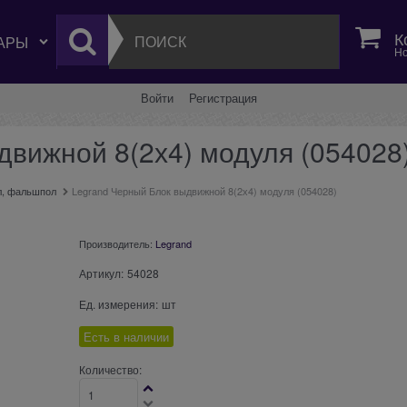
К
Но
Войти
Регистрация
движной 8(2х4) модуля (054028
л, фальшпол
Legrand Черный Блок выдвижной 8(2х4) модуля (054028)
Производитель:
Legrand
Артикул:
54028
Ед. измерения:
шт
Есть в наличии
Количество: