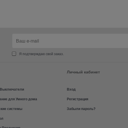
Я подтверждаю свой заказ.
Личный кабинет
и Выключатели
Вход
ание для Умного дома
Регистрация
ские системы
Забыли пароль?
ол
я Продукция