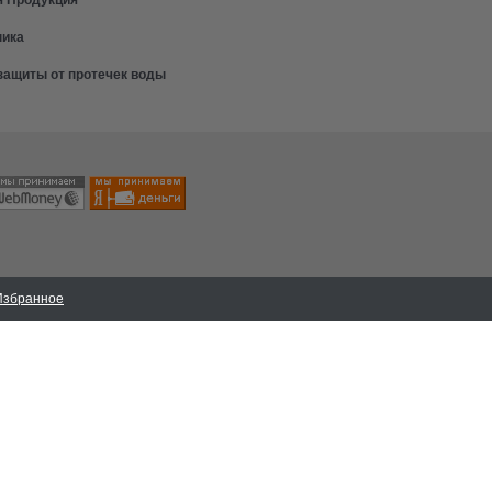
ника
защиты от протечек воды
Избранное