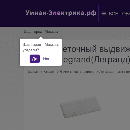
Ваш город:
Москва
Ваш город - Москва,
Блок розеточный выдвижн
угадали?
Белый. Legrand(Легранд)
Да
Нет
Главная
Каталог
Лючки в пол
Legrand
Лючки монтаж в сто