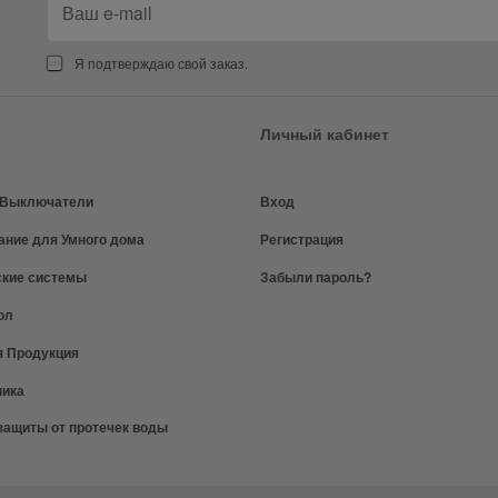
Я подтверждаю свой заказ.
Личный кабинет
и Выключатели
Вход
ание для Умного дома
Регистрация
ские системы
Забыли пароль?
ол
я Продукция
ника
защиты от протечек воды