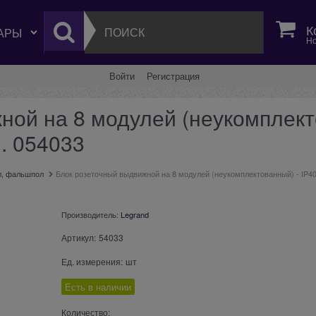
К
Но
Войти
Регистрация
ой на 8 модулей (неукомплекто
. 054033
л, фальшпол
Блок розеточный выдвижной на 8 модулей (неукомплектованный) - IP40
Производитель:
Legrand
Артикул:
54033
Ед. измерения:
шт
Есть в наличии
Количество: