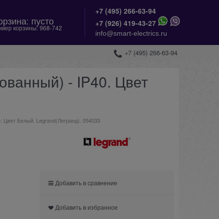
+7 (495) 266-63-94
орзина:
пусто
+
7 (926) 419-43-27
мер корзины:
968-742
info@smart-electrics.ru
+7 (495) 266-63-94
ванный) - IP40. Цвет
. Цвет Белый. Legrand(Легранд). 054033
Добавить в сравнение
Добавить в избранное