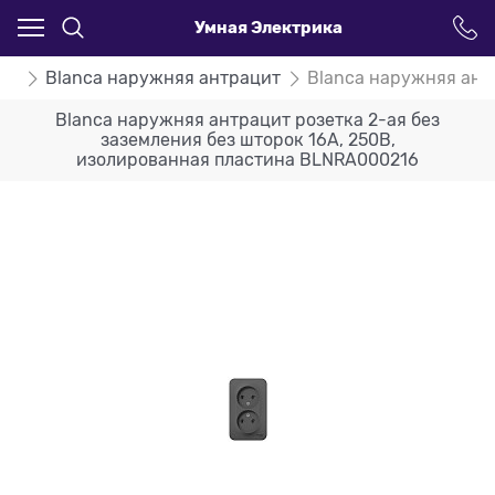
Умная Электрика
ca
Blanca наружняя антрацит
Blanca наружняя ант
Blanca наружняя антрацит розетка 2-ая без
заземления без шторок 16А, 250В,
изолированная пластина BLNRA000216