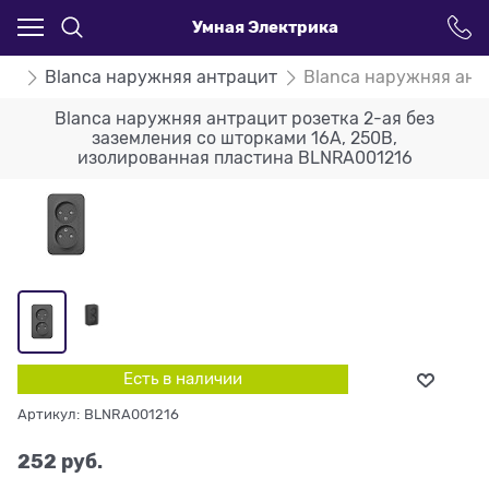
Умная Электрика
ca
Blanca наружняя антрацит
Blanca наружняя ант
Blanca наружняя антрацит розетка 2-ая без
заземления со шторками 16А, 250В,
изолированная пластина BLNRA001216
Есть в наличии
Артикул:
BLNRA001216
252
 руб.