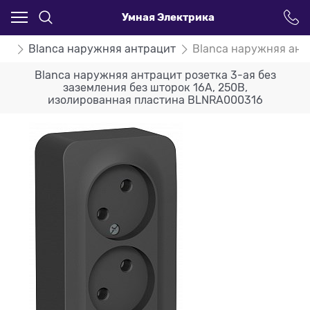
Умная Электрика
ca
Blanca наружняя антрацит
Blanca наружняя ант
Blanca наружняя антрацит розетка 3-ая без
заземления без шторок 16А, 250В,
изолированная пластина BLNRA000316