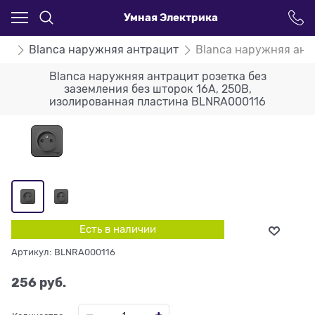
Умная Электрика
ca
Blanca наружняя антрацит
Blanca наружняя ант
Blanca наружняя антрацит розетка без
заземления без шторок 16А, 250В,
изолированная пластина BLNRA000116
Есть в наличии
Артикул:
BLNRA000116
256
 руб.