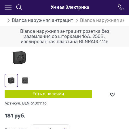
Умная Электрика
ca
Blanca наружняя антрацит
Blanca наружняя ант
Blanca наружняя антрацит розетка без
заземления со шторками 16А, 250В,
изолированная пластина BLNRA001116
Есть в наличии
Артикул:
BLNRA001116
181
 руб.