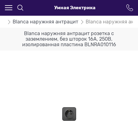
Умная Электрика
ca
Blanca наружняя антрацит
Blanca наружняя ант
Blanca наружняя антрацит розетка с
заземлением, без шторок 16А, 250В,
изолированная пластина BLNRA010116