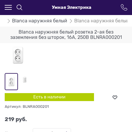
Умная Электрика
ca
Blanca наружняя белый
Blanca наружняя белый р
Blanca наружняя белый розетка 2-ая без
заземления без шторок, 16А, 250В BLNRA000201
Есть в наличии
Артикул:
BLNRA000201
219
 руб.