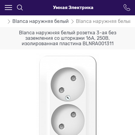
Умная Электрика
ca
Blanca наружняя белый
Blanca наружняя белый 
Blanca наружняя белый розетка 3-ая без
заземления со шторками 16А, 250В,
изолированная пластина BLNRA001311