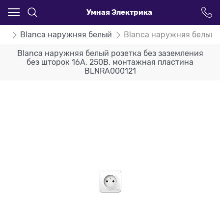
Умная Электрика
ca
Blanca наружняя белый
Blanca наружняя белый 
Blanca наружняя белый розетка без заземления
без шторок 16А, 250В, монтажная пластина
BLNRA000121