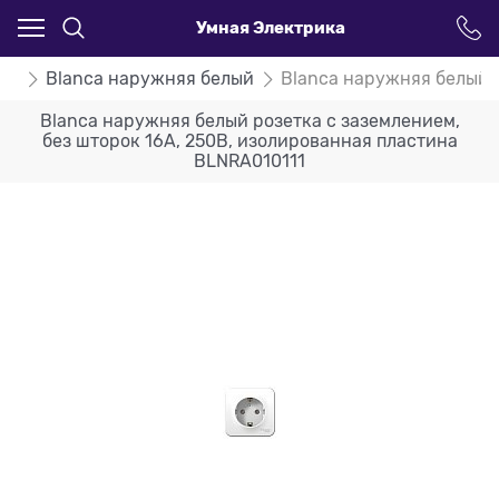
Умная Электрика
ca
Blanca наружняя белый
Blanca наружняя белый р
Blanca наружняя белый розетка с заземлением,
без шторок 16А, 250В, изолированная пластина
BLNRA010111