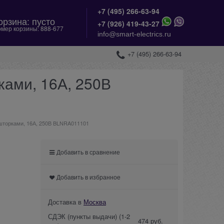
+7 (495) 266-63-94
орзина:
пусто
+
7 (926) 419-43-27
мер корзины:
888-677
info@smart-electrics.ru
+7 (495) 266-63-94
ками, 16А, 250В
 шторками, 16А, 250В BLNRA011101
Добавить в сравнение
Добавить в избранное
Доставка в
Москва
СДЭК (пункты выдачи)
(1-2
474 руб.