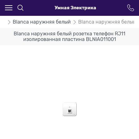
Умная Электрика
ca
Blanca наружняя белый
Blanca наружняя белый 
Blanca наружняя белый розетка телефон RJ11
изолированная пластина BLNIA011001