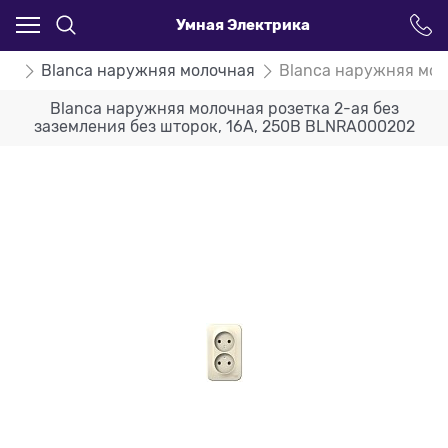
Умная Электрика
ca
Blanca наружняя молочная
Blanca наружняя мол
Blanca наружняя молочная розетка 2-ая без
заземления без шторок, 16А, 250В BLNRA000202