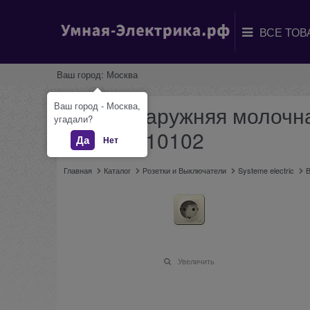
Ваш город:
Москва
Ваш город - Москва,
Blanca наружняя молочна
угадали?
BLNRA010102
Да
Нет
Главная
Каталог
Розетки и Выключатели
Systeme electric
B
Увеличить