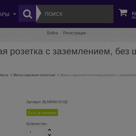
К
Но
Войти
Регистрация
я розетка с заземлением, без 
lanca
Blanca наружняя молочная
Blanca наружняя молочная розетка с заземлени
Артикул:
BLNRA010102
Есть в наличии
Количество: