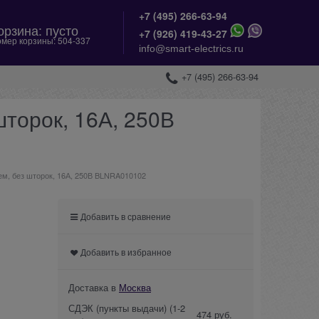
+7 (495) 266-63-94
орзина:
пусто
+
7 (926) 419-43-27
мер корзины:
504-337
info@smart-electrics.ru
+7 (495) 266-63-94
шторок, 16А, 250В
ем, без шторок, 16А, 250В BLNRA010102
Добавить в сравнение
Добавить в избранное
Доставка в
Москва
СДЭК (пункты выдачи)
(1-2
474 руб.