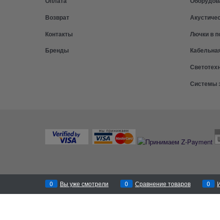
Оплата
Оборудов
Возврат
Акустиче
Контакты
Лючки в п
Бренды
Кабельна
Светотех
Системы 
0
Вы уже смотрели
0
Сравнение товаров
0
Перезвоним
за 30 секунд!