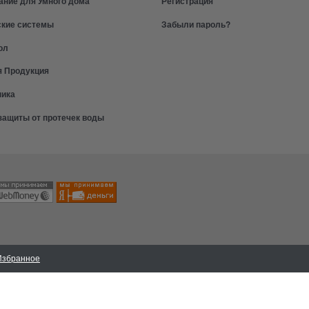
ание для Умного дома
Регистрация
ские системы
Забыли пароль?
ол
я Продукция
ника
защиты от протечек воды
Избранное