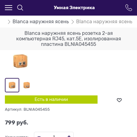
Умная Электрика
ca
Blanca наружняя ясень
Blanca наружняя ясень р
Blanca наружняя ясень розетка 2-ая
компьютерная RJ45, кат.5E, изолированная
пластина BLNIA045455
Есть в наличии
Артикул:
BLNIA045455
799
 руб.