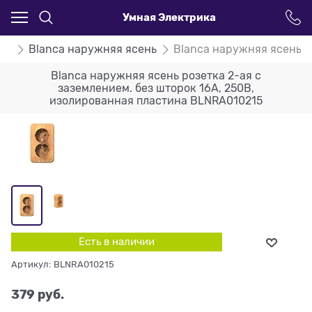
Умная Электрика
ca
Blanca наружняя ясень
Blanca наружняя ясень р
Blanca наружняя ясень розетка 2-ая с
заземлением. без шторок 16А, 250В,
изолированная пластина BLNRA010215
Есть в наличии
Артикул:
BLNRA010215
379
 руб.