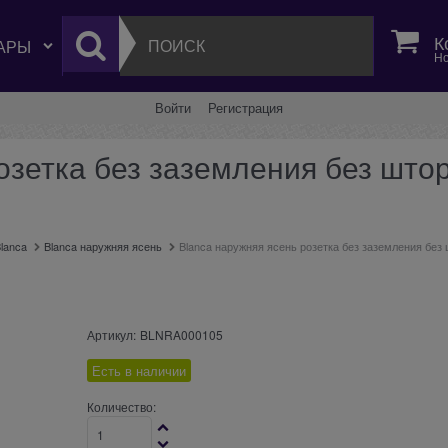
К
Но
Войти
Регистрация
озетка без заземления без штор
lanca
Blanca наружняя ясень
Blanca наружняя ясень розетка без заземления без
Артикул:
BLNRA000105
Есть в наличии
Количество: