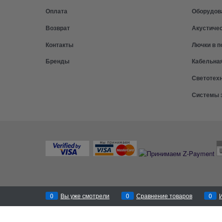
Оплата
Оборудов
Возврат
Акустиче
Контакты
Лючки в п
Бренды
Кабельна
Светотех
Системы 
0
Вы уже смотрели
0
Сравнение товаров
0
Перезвоним