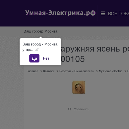
Ваш город:
Москва
Ваш город - Москва,
Blanca наружняя ясень р
угадали?
BLNRA000105
Да
Нет
Главная
Каталог
Розетки и Выключатели
Systeme electric
B
Увеличить