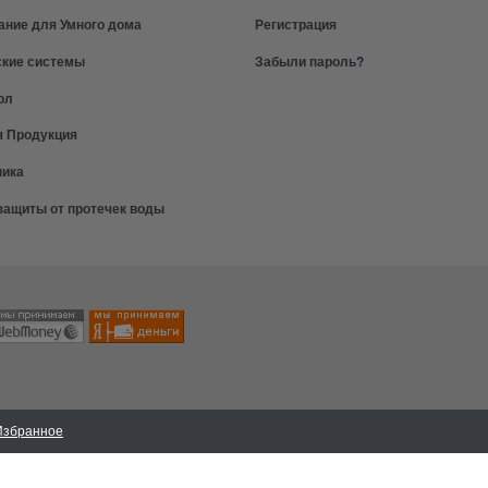
ание для Умного дома
Регистрация
ские системы
Забыли пароль?
ол
я Продукция
ника
защиты от протечек воды
Избранное