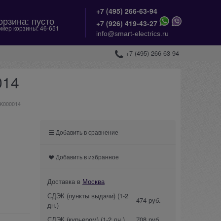
+7 (495) 266-63-94
орзина:
пусто
+
7 (926) 419-43-27
мер корзины:
46-651
info@smart-electrics.ru
+7 (495) 266-63-94
014
PK000014
Добавить в сравнение
Добавить в избранное
Доставка в
Москва
СДЭК (пункты выдачи)
(1-2
474 руб.
дн.)
СДЭК (курьером)
(1-2 дн.)
708 руб.