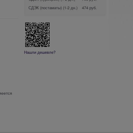
СДЭК (постаматы)
(1-2 дн.)
474 руб.
Нашли дешевле?
меется