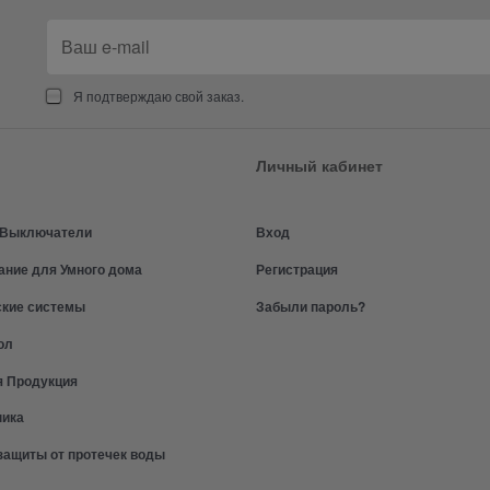
Я подтверждаю свой заказ.
Личный кабинет
и Выключатели
Вход
ание для Умного дома
Регистрация
ские системы
Забыли пароль?
ол
я Продукция
ника
защиты от протечек воды