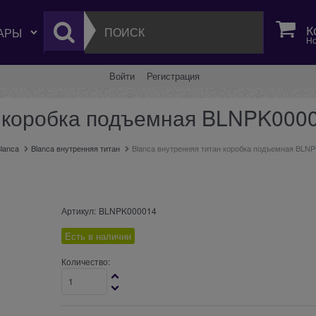
К
Но
Войти
Регистрация
н коробка подъемная BLNPK000
lanca
Blanca внутренняя титан
Blanca внутренняя титан коробка подъемная BLN
Артикул:
BLNPK000014
Есть в наличии
Количество: