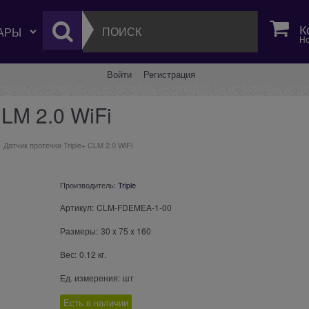
К
Но
Войти
Регистрация
CLM 2.0 WiFi
Датчик протечки Triple+ CLM 2.0 WiFi
Производитель:
Triple
Артикул:
CLM-FDEMEA-1-00
Размеры:
30
x
75
x
160
Вес:
0.12
кг.
Ед. измерения:
шт
Есть в наличии