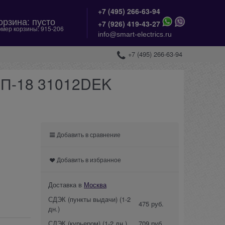
+7 (495) 266-63-94
орзина:
пусто
+
7 (926) 419-43-27
мер корзины:
915-206
info@smart-electrics.ru
+7 (495) 266-63-94
Н-П-18 31012DEK
Добавить в сравнение
Добавить в избранное
Доставка в
Москва
СДЭК (пункты выдачи)
(1-2
475 руб.
дн.)
СДЭК (курьером)
(1-2 дн.)
709 руб.