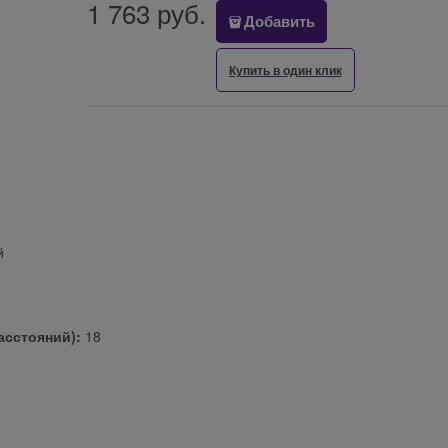
1 763
 руб.
Добавить
Купить в один клик
й
асстояний):
18