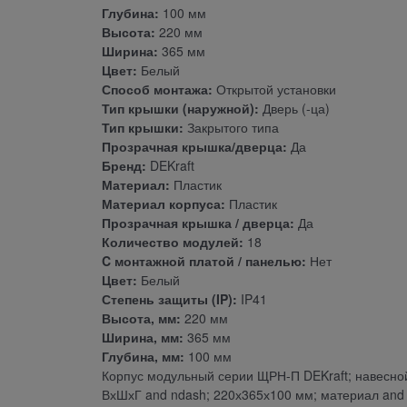
Глубина:
100 мм
Высота:
220 мм
Ширина:
365 мм
Цвет:
Белый
Способ монтажа:
Открытой установки
Тип крышки (наружной):
Дверь (-ца)
Тип крышки:
Закрытого типа
Прозрачная крышка/дверца:
Да
Бренд:
DEKraft
Материал:
Пластик
Материал корпуса:
Пластик
Прозрачная крышка / дверца:
Да
Количество модулей:
18
C монтажной платой / панелью:
Нет
Цвет:
Белый
Степень защиты (IP):
IP41
Высота, мм:
220 мм
Ширина, мм:
365 мм
Глубина, мм:
100 мм
Корпус модульный серии ЩРН-П DEKraft; навесной;
ВхШхГ and ndash; 220х365х100 мм; материал and n