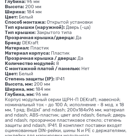
Глубина:
96 мм
Высота:
200 мм
Ширина:
184 мм
Цвет:
Белый
Способ монтажа:
Открытой установки
Тип крышки (наружной):
Дверь (-ца)
Тип крышки:
Закрытого типа
Прозрачная крышка/дверца:
Да
Бренд:
DEKraft
Материал:
Пластик
Материал корпуса:
Пластик
Прозрачная крышка / дверца:
Да
Количество модулей:
8
C монтажной платой / панелью:
Нет
Цвет:
Белый
Степень защиты (IP):
IP41
Высота, мм:
200 мм
Ширина, мм:
184 мм
Глубина, мм:
96 мм
Корпус модульный серии ЩРН-П DEKraft; навесной;
номинальный ток - до 100 А; исполнение - 8 мод. х 18
мм, 1 ряд; ВхШхГ and ndash; 200х184х96 мм; материал
and ndash; ABS-пластик; цвет and ndash; белый; дверь
and ndash; прозрачное пластиковое стекло; степень
защиты and ndash; IP41. В комплект поставки входят
оцинкованные DIN-рейки, шины N и PE с держателями,
наклейки для маркировки модульного