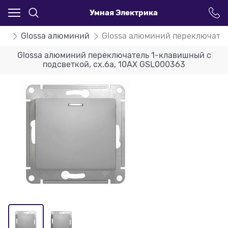
Умная Электрика
ssa
Glossa алюминий
Glossa алюминий переключател
Glossa алюминий переключатель 1-клавишный с
подсветкой, сх.6а, 10АХ GSL000363